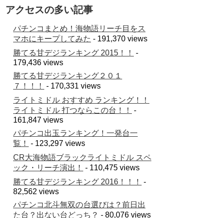
アクセスの多い記事
パチンコまとめ！海物語リーチ目をス
マホにキープしてみた
- 191,370 views
勝てる甘デジランキング 2015！！
-
179,436 views
勝てる甘デジランキング２０１
７！！！
- 170,331 views
ライトミドル おすすめ ランキング！！
ライトミドル 打つならこの台！！
-
161,847 views
パチンコ出玉ランキング！一発台一
覧！
- 123,297 views
CR大海物語ブラックライトミドル スペ
ック・リーチ演出！
- 110,475 views
勝てる甘デジランキング 2016！！！
-
82,562 views
パチンコ北斗無双の台選びは？前日出
た台？出ない台どっち？
- 80,076 views