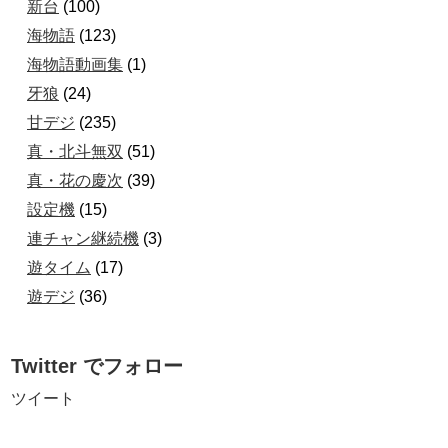
新台
(100)
海物語
(123)
海物語動画集
(1)
牙狼
(24)
甘デジ
(235)
真・北斗無双
(51)
真・花の慶次
(39)
設定機
(15)
連チャン継続機
(3)
遊タイム
(17)
遊デジ
(36)
Twitter でフォロー
ツイート