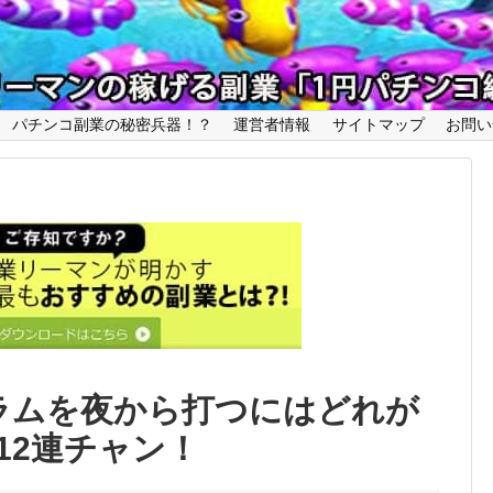
パチンコ副業の秘密兵器！？
運営者情報
サイトマップ
お問い
ラムを夜から打つにはどれが
12連チャン！