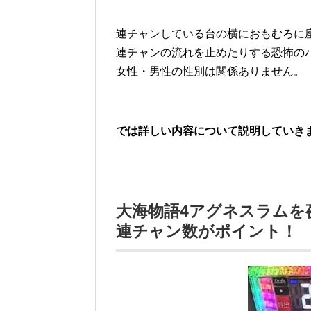
連チャンしている台の横におもむろに
連チャンの流れを止めたりする恐怖の
女性・男性の性別は関係ありません。
では詳しい内容について説明していき
大海物語4アグネスラムを
連チャン数がポイント！