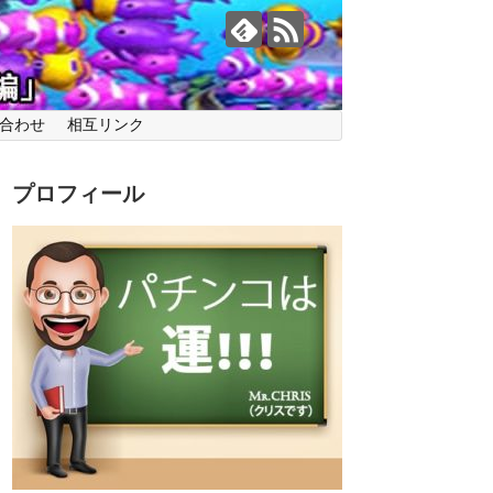
合わせ
相互リンク
プロフィール