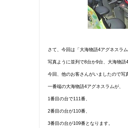
さて、今回は「大海物語4アグネスラ
写真ように並列で8台か9台、大海物語
今回、他のお客さんがいましたので写
一番端の大海物語4アグネスラムが、
1番目の台で111番、
2番目の台が110番、
3番目の台が109番となります。