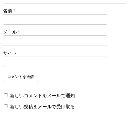
名前
*
メール
*
サイト
新しいコメントをメールで通知
新しい投稿をメールで受け取る