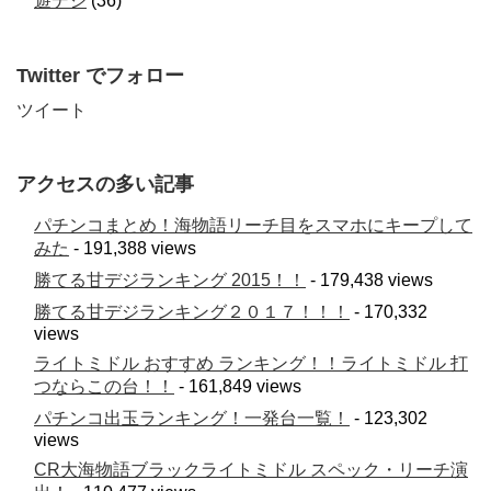
遊デジ
(36)
Twitter でフォロー
ツイート
アクセスの多い記事
パチンコまとめ！海物語リーチ目をスマホにキープして
みた
- 191,388 views
勝てる甘デジランキング 2015！！
- 179,438 views
勝てる甘デジランキング２０１７！！！
- 170,332
views
ライトミドル おすすめ ランキング！！ライトミドル 打
つならこの台！！
- 161,849 views
パチンコ出玉ランキング！一発台一覧！
- 123,302
views
CR大海物語ブラックライトミドル スペック・リーチ演