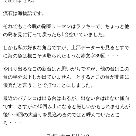
て座れません。
流石は海物語です。
それでもこ今晩の副業リーマンはラッキーで、ちょっと他
の島を見に行って戻ったら1台空いていました。
しかも私の好きな角台ですが、上部データーを見るとすで
に海の魚は根こそぎ取られたような赤文字39回・・・
やはり出るなこの新台はと思いがちですが、他の台はこの
台の半分以下しか出ていません、とするとこの台が非常に
優秀だと言うことで打つことにしました。
最近のパチンコは出る台は出るが、出ない台は出ない傾向
です、さすがに40回以上になると厳しいかもしれませんが
後5～6回の大当りを見込めるのではと呼んでいたとこ
ろ・・・
スポンサードリンク