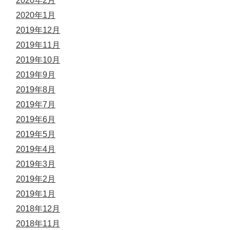
2020年2月
2020年1月
2019年12月
2019年11月
2019年10月
2019年9月
2019年8月
2019年7月
2019年6月
2019年5月
2019年4月
2019年3月
2019年2月
2019年1月
2018年12月
2018年11月