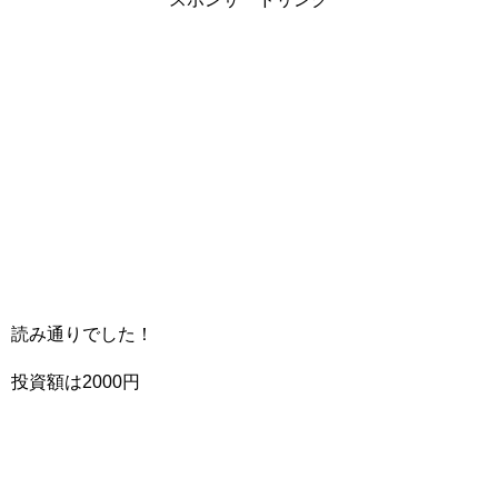
読み通りでした！
投資額は2000円