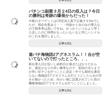
記事を読む
パチンコ副業３月２4日の収入は？今日
の勝利は奇跡の爆発からだった！
今晩のターゲットはCR交渉人真下正義９９Verでし
たが、残念先客あり・・・何故か１台のみの導入な
ので競争率は高いですね。せっかくいつもより早く
入店したのに時間がもったいないなと同じハンドル
のこれを選択しました。
記事を読む
遊パチ海物語2アグネスラム！！台が空
いてないので打ったところ、、、
新台導入日が近いし給料日が過ぎたばかりだから
か、最近かなりの辛い勝率なので、初回の当りまで
が早い甘デジを打つことに決定！中でも期待を裏切
らない海物語3アグネスラムを打とうとしたら台の空
きが無かったため、向かい側に設置されていた前の
機種海物語2アグネスラムを打つことにしました。
記事を読む