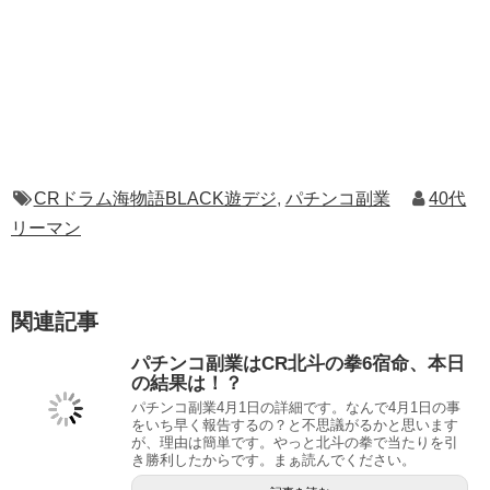
CRドラム海物語BLACK遊デジ
,
パチンコ副業
40代
リーマン
関連記事
パチンコ副業はCR北斗の拳6宿命、本日
の結果は！？
パチンコ副業4月1日の詳細です。なんで4月1日の事
をいち早く報告するの？と不思議がるかと思います
が、理由は簡単です。やっと北斗の拳で当たりを引
き勝利したからです。まぁ読んでください。