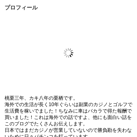
プロフィール
桃栗三年、カキ八年の栗栖です。
海外での生活が長く10年ぐらいは副業のカジノとゴルフで
生活費を稼いでました！ちなみに車はバカラで得た報酬で
買いました！これは海外での話ですよ、他にも面白い話を
このブログでたくさんお伝えします。
日本ではまだカジノが営業していないので勝負勘を失わな
いために日々パチンコを打っています。