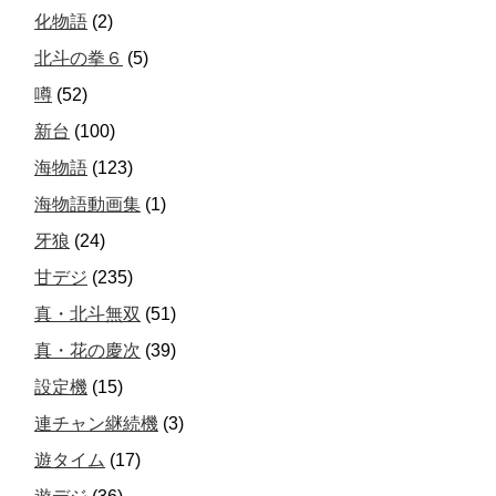
化物語
(2)
北斗の拳６
(5)
噂
(52)
新台
(100)
海物語
(123)
海物語動画集
(1)
牙狼
(24)
甘デジ
(235)
真・北斗無双
(51)
真・花の慶次
(39)
設定機
(15)
連チャン継続機
(3)
遊タイム
(17)