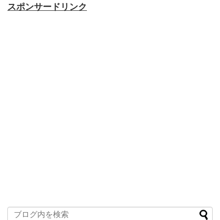
スポンサードリンク