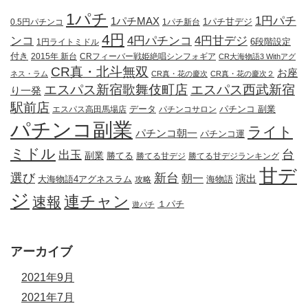
1パチ
1円パチ
1パチMAX
1パチ甘デジ
0.5円パチンコ
1パチ新台
4円
ンコ
4円パチンコ
4円甘デジ
1円ライトミドル
6段階設定
付き
2015年 新台
CRフィーバー戦姫絶唱シンフォギア
CR大海物語3 Withアグ
CR真・北斗無双
お座
ネス・ラム
CR真・花の慶次
CR真・花の慶次２
エスパス新宿歌舞伎町店
エスパス西武新宿
り一発
駅前店
データ
エスパス高田馬場店
パチンコサロン
パチンコ 副業
パチンコ副業
ライト
パチンコ朝一
パチンコ運
ミドル
出玉
台
副業
勝てる
勝てる甘デジ
勝てる甘デジランキング
甘デ
新台
選び
朝一
演出
大海物語4アグネスラム
攻略
海物語
ジ
連チャン
速報
１パチ
遊パチ
アーカイブ
2021年9月
2021年7月