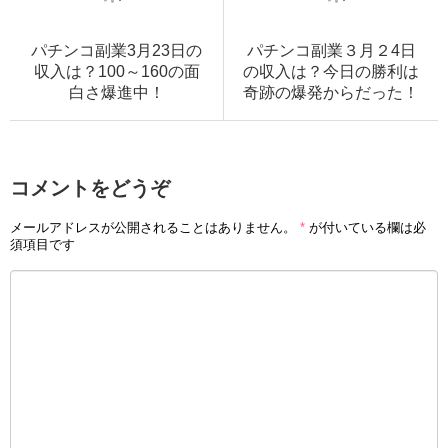
パチンコ副業3月23日の
パチンコ副業３月２4日
収入は？100～160の面
の収入は？今日の勝利は
白さ爆進中！
奇跡の爆発からだった！
コメントをどうぞ
メールアドレスが公開されることはありません。
*
が付いている欄は必
須項目です