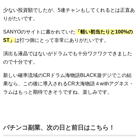
少ない投資額でしたが、5連チャンもしてくれるとは正直あ
りがたいです。
SANYOのサイトに書かれていた
「軽い初当たりと100%の
ST」
は打つ側にとって非常にありがたいです。
演出も液晶ではないがドラムでも十分ワクワクできました
ので十分です。
新しい確率流域のCRドラム海物語BLACK遊デジでこの結
果なら、この後に導入されるCR大海物語４withアグネス・
ラムはもっと期待できそうですね、楽しみです。
パチンコ副業、次の日と前日はこちら！