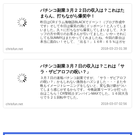
パチンコ副業３月２２日の収入は？これはた
まらん、打ちながら爆笑中！
昨日はCRドラム海物語BLACKでドーン！（ブログ作成中
です）そして今日は爆笑の渦にドッボーン！と入ってしま
いました。久々に打ちながら爆笑してしまいまして、スタ
ッフの方や周りのお客さんが引いてました。いや～それに
してもSUMMYはまたやってくれましたね。今回の新台は
本当に面白い！そして、「出る！」１６R：６５％はガセ
ではない！！まさかこの甘い～スペックでこんなに出るも
2018-03-23 01:38
chrisfun.net
のかと感心してしまいました。
パチンコ副業３月７日の収入は？これは「サ
ラ・ザビアロフの呪い？」
３月７日の速報パチンコ副業ですが、「サラ・ザビアロフ
の呪い？」かもしれない激熱をハズシました・・・また今
晩もイメージトレーニングをしないと、変な負け癖がつい
てしまう感じがするからです。 今晩副業リーマンが打った
台はこちら！CR聖戦士ダンバインMAXでした。１６回大当
りで５２１回転中でした。
2018-03-07 02:56
chrisfun.net