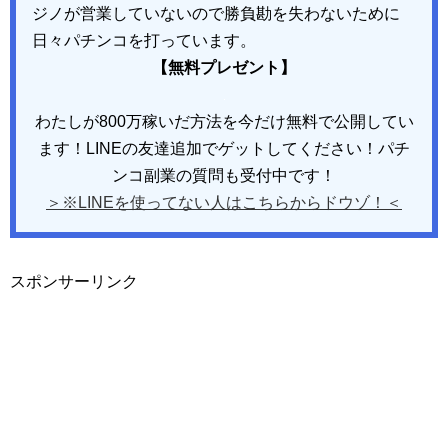
ジノが営業していないので勝負勘を失わないために
日々パチンコを打っています。
【無料プレゼント】
わたしが800万稼いだ方法を今だけ無料で公開してい
ます！LINEの友達追加でゲットしてください！パチ
ンコ副業の質問も受付中です！
＞※LINEを使ってない人はこちらからドウゾ！＜
スポンサーリンク