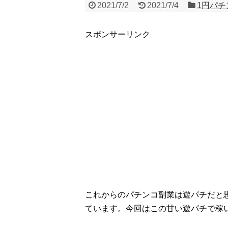
2021/7/2
2021/7/4
1円パチ
スポンサーリンク
これからのパチンコ副業は遊パチだと思
ています。今回はこの甘い遊パチで稼