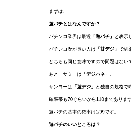
まずは、
遊パチとはなんですか？
パチンコ業界は最近
「遊パチ」
と表示
パチンコ歴が長い人は
「甘デジ」
で馴
どちらも同じ意味ですので問題はない
あと、サミーは
「デジハネ」
、
サンヨーは
「遊デジ」
と独自の規格で
確率帯も70ぐらいから110までありま
遊パチの基本の確率は1/99です。
遊パチのいいところは？