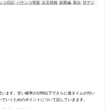
ンコ日記
,
パチンコ実践
,
出玉情報
,
副業編
,
新台
,
甘デジ
います。甘い確率の1/99以下でさらに遊タイムが付い
いでいくためのポイントについて話していきます。