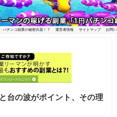
パチンコ副業の秘密兵器！？
運営者情報
サイトマップ
お問い
と台の波がポイント、その理