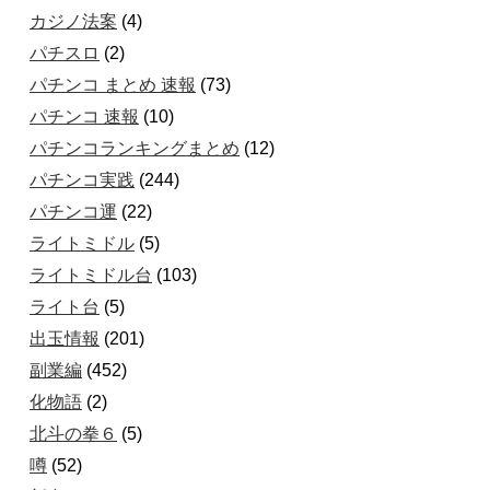
カジノ法案
(4)
パチスロ
(2)
パチンコ まとめ 速報
(73)
パチンコ 速報
(10)
パチンコランキングまとめ
(12)
パチンコ実践
(244)
パチンコ運
(22)
ライトミドル
(5)
ライトミドル台
(103)
ライト台
(5)
出玉情報
(201)
副業編
(452)
化物語
(2)
北斗の拳６
(5)
噂
(52)