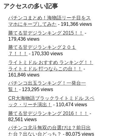
アクセスの多い記事
パチンコまとめ！海物語リーチ目をス
マホにキープしてみた
- 191,366 views
勝てる甘デジランキング 2015！！
-
179,436 views
勝てる甘デジランキング２０１
７！！！
- 170,330 views
ライトミドル おすすめ ランキング！！
ライトミドル 打つならこの台！！
-
161,846 views
パチンコ出玉ランキング！一発台一
覧！
- 123,295 views
CR大海物語ブラックライトミドル スペ
ック・リーチ演出！
- 110,474 views
勝てる甘デジランキング 2016！！！
-
82,561 views
パチンコ北斗無双の台選びは？前日出
た台？出ない台どっち？
- 80,075 views