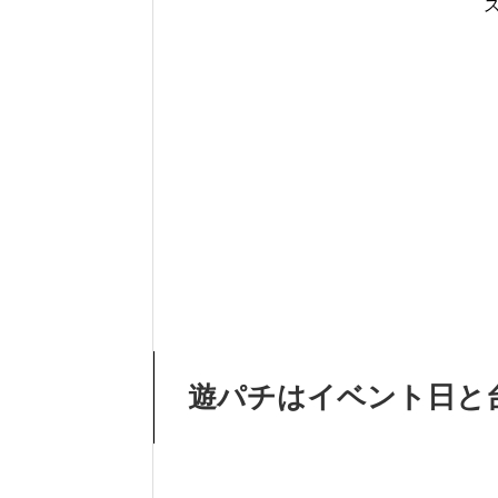
遊パチはイベント日と