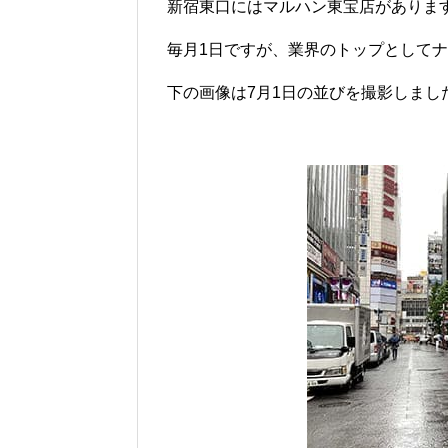
新宿東口にはマルハン東宝店がありま
毎月1日ですが、業界のトップとして
下の画像は7月1日の並びを撮影しまし