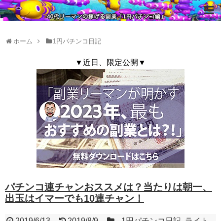
ホーム
1円パチンコ日記
▼近日、限定公開▼
パチンコ連チャンおススメは？当たりは朝一、
出玉はイマーでも10連チャン！
2019/6/13
2019/8/9
1円パチンコ日記
,
ライト