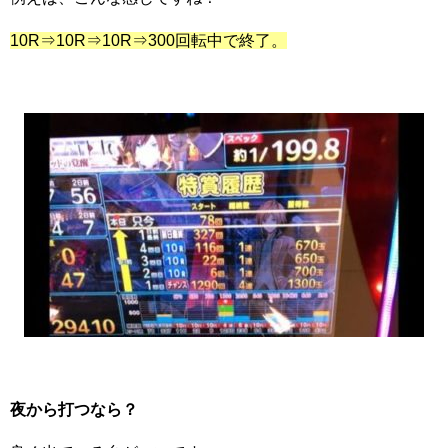
10R⇒10R⇒10R⇒300回転中で終了。
夜から打つなら？