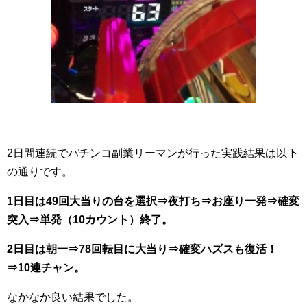
2日間連続でパチンコ副業リーマンが行った実践結果は以下
の通りです。
1日目は49回大当りの台を選択⇒夜打ち⇒お座り一発⇒確変
突入⇒単発（10カウント）終了。
2日目は朝一⇒78回転目に大当り⇒確変ハズスも復活！
⇒10連チャン。
なかなか良い結果でした。