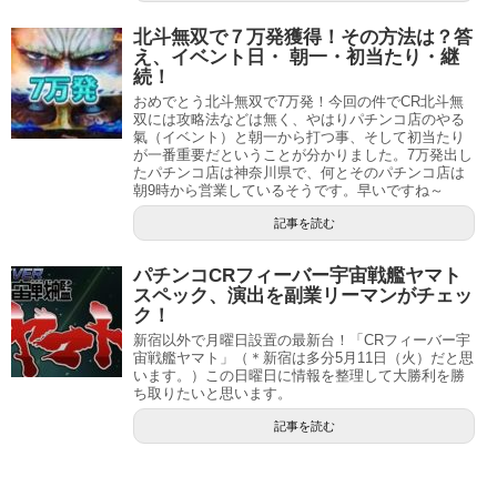
北斗無双で７万発獲得！その方法は？答
え、イベント日・ 朝一・初当たり・継
続！
おめでとう北斗無双で7万発！今回の件でCR北斗無
双には攻略法などは無く、やはりパチンコ店のやる
氣（イベント）と朝一から打つ事、そして初当たり
が一番重要だということが分かりました。7万発出し
たパチンコ店は神奈川県で、何とそのパチンコ店は
朝9時から営業しているそうです。早いですね～
記事を読む
パチンコCRフィーバー宇宙戦艦ヤマト
スペック、演出を副業リーマンがチェッ
ク！
新宿以外で月曜日設置の最新台！「CRフィーバー宇
宙戦艦ヤマト」（＊新宿は多分5月11日（火）だと思
います。）この日曜日に情報を整理して大勝利を勝
ち取りたいと思います。
記事を読む