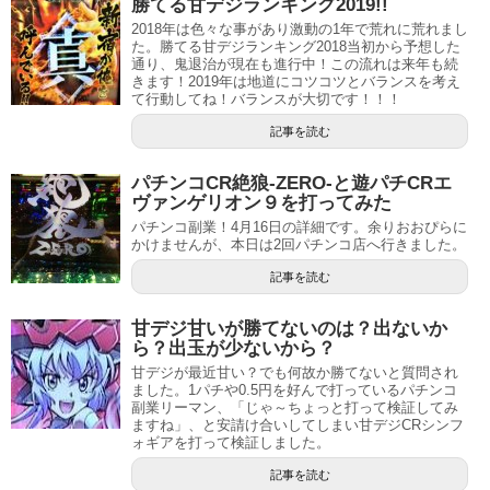
勝てる甘デジランキング2019!!
2018年は色々な事があり激動の1年で荒れに荒れまし
た。勝てる甘デジランキング2018当初から予想した
通り、鬼退治が現在も進行中！この流れは来年も続
きます！2019年は地道にコツコツとバランスを考え
て行動してね！バランスが大切です！！！
記事を読む
パチンコCR絶狼-ZERO-と遊パチCRエ
ヴァンゲリオン９を打ってみた
パチンコ副業！4月16日の詳細です。余りおおぴらに
かけませんが、本日は2回パチンコ店へ行きました。
記事を読む
甘デジ甘いが勝てないのは？出ないか
ら？出玉が少ないから？
甘デジが最近甘い？でも何故か勝てないと質問され
ました。1パチや0.5円を好んで打っているパチンコ
副業リーマン、「じゃ～ちょっと打って検証してみ
ますね」、と安請け合いしてしまい甘デジCRシンフ
ォギアを打って検証しました。
記事を読む