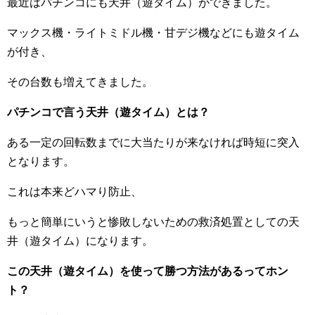
最近はパチンコにも天井（遊タイム）ができました。
マックス機・ライトミドル機・甘デジ機などにも遊タイム
が付き、
その台数も増えてきました。
パチンコで言う天井（遊タイム）とは？
ある一定の回転数までに大当たりが来なければ時短に突入
となります。
これは本来どハマり防止、
もっと簡単にいうと惨敗しないための救済処置としての天
井（遊タイム）になります。
この天井（遊タイム）を使って勝つ方法があるってホン
ト？