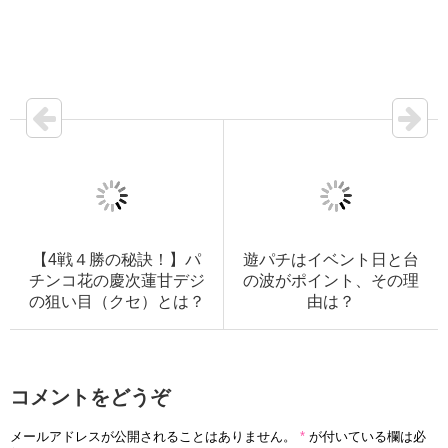
【4戦４勝の秘訣！】パ
遊パチはイベント日と台
チンコ花の慶次蓮甘デジ
の波がポイント、その理
の狙い目（クセ）とは？
由は？
コメントをどうぞ
メールアドレスが公開されることはありません。
*
が付いている欄は必