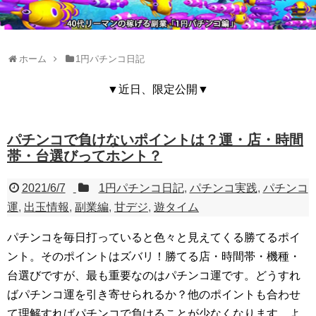
ホーム
1円パチンコ日記
▼近日、限定公開▼
パチンコで負けないポイントは？運・店・時間
帯・台選びってホント？
2021/6/7
1円パチンコ日記
,
パチンコ実践
,
パチンコ
運
,
出玉情報
,
副業編
,
甘デジ
,
遊タイム
パチンコを毎日打っていると色々と見えてくる勝てるポイ
ント。そのポイントはズバリ！勝てる店・時間帯・機種・
台選びですが、最も重要なのはパチンコ運です。どうすれ
ばパチンコ運を引き寄せられるか？他のポイントも合わせ
て理解すればパチンコで負けることが少なくなります。よ