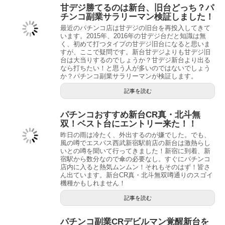
甘デジ勝てるのは新台、旧台どっち？パ
チンコ副業サラリーマン検証しました！
最近のパチンコ店は甘デジの旧台を再投入してきて
います。2015年、2016年の甘デジ台だと知識は無
く、初めて打つタイプの甘デジ旧台になると思いま
すが、ここで疑問です。新台甘デジよりも甘デジ旧
台は大当りするのでしょうか？甘デジ新台より出る
なら打ちたい！と思う人が多いのではないでしょう
か？パチンコ副業サラリーマンが検証します。
記事を読む
パチンコおすすめ新台CR真・北斗無
双！ベスト台にエントリー来た！！
昨日の雨は冷たく、外出するのが嫌でした。でも、
風の噂でエスパス西武新宿駅前店の新台は激熱らし
いとの噂を聞いて行ってきました！新宿に到着、新
宿駅から数分なので傘の必要なし。すぐにパチンコ
店内に入ると熱気ムンムン！それもそのはず！皆さ
ん出ています。新台CR真・北斗無双噂通りのスゴイ
機種かもしれません！
記事を読む
パチンコ副業CRデビルマン覚醒新台を