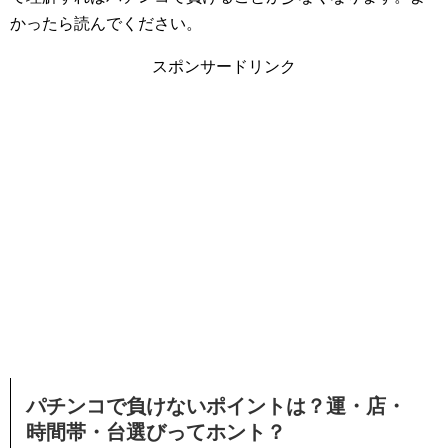
かったら読んでください。
スポンサードリンク
パチンコで負けないポイントは？運・店・
時間帯・台選びってホント？