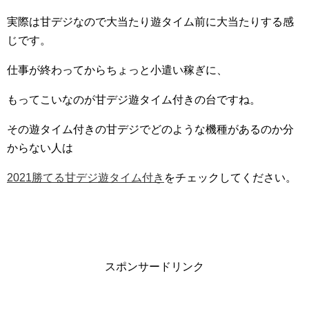
実際は甘デジなので大当たり遊タイム前に大当たりする感
じです。
仕事が終わってからちょっと小遣い稼ぎに、
もってこいなのが甘デジ遊タイム付きの台ですね。
その遊タイム付きの甘デジでどのような機種があるのか分
からない人は
2021勝てる甘デジ遊タイム付き
をチェックしてください。
スポンサードリンク