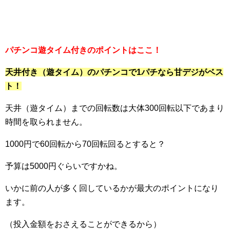
パチンコ遊タイム付きのポイントはここ！
天井付き（遊タイム）のパチンコで1パチなら甘デジがベス
ト！
天井（遊タイム）までの回転数は大体300回転以下であまり
時間を取られません。
1000円で60回転から70回転回るとすると？
予算は5000円ぐらいですかね。
いかに前の人が多く回しているかが最大のポイントになり
ます。
（投入金額をおさえることができるから）