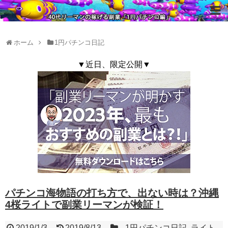
ホーム
1円パチンコ日記
▼近日、限定公開▼
パチンコ海物語の打ち方で、出ない時は？沖縄
4桜ライトで副業リーマンが検証！
2019/1/3
2019/8/13
1円パチンコ日記
,
ライト