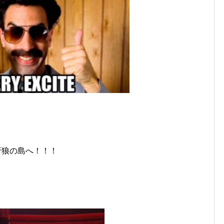
牙狼の島へ！！！