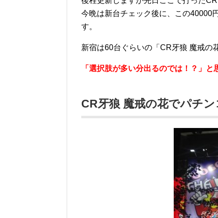
後程更新しますが先日ここで打ったCR
今晩は新台チェック後に、この40000
す。
新宿は60台ぐらいの「CR牙狼 魔戒
「選択肢が多い分出るのでは！？」と
CR牙狼 魔戒の花でパチ