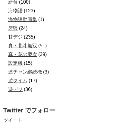
新台
(100)
海物語
(123)
海物語動画集
(1)
牙狼
(24)
甘デジ
(235)
真・北斗無双
(51)
真・花の慶次
(39)
設定機
(15)
連チャン継続機
(3)
遊タイム
(17)
遊デジ
(36)
Twitter でフォロー
ツイート