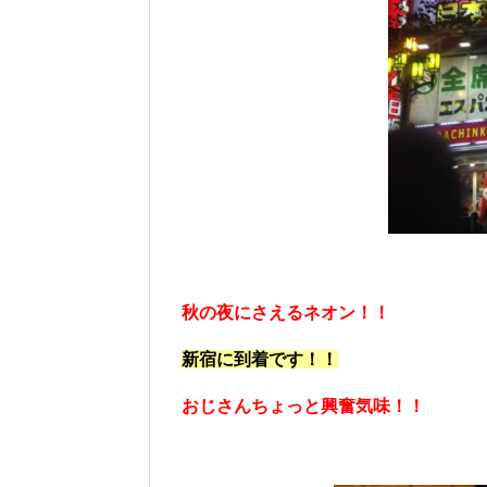
秋の夜にさえるネオン！！
新宿に到着です！！
おじさんちょっと興奮気味！！