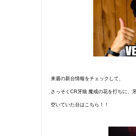
来週の新台情報をチェックして、
さっそくCR牙狼 魔戒の花を打ちに、
空いていた台はこちら！！