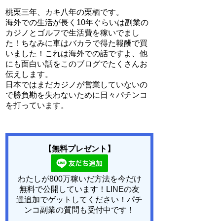
桃栗三年、カキ八年の栗栖です。
海外での生活が長く10年ぐらいは副業の
カジノとゴルフで生活費を稼いでまし
た！ちなみに車はバカラで得た報酬で買
いました！これは海外での話ですよ、他
にも面白い話をこのブログでたくさんお
伝えします。
日本ではまだカジノが営業していないの
で勝負勘を失わないために日々パチンコ
を打っています。
【無料プレゼント】
わたしが800万稼いだ方法を今だけ
無料で公開しています！LINEの友
達追加でゲットしてください！パチ
ンコ副業の質問も受付中です！