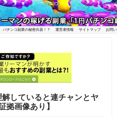
パチンコ副業の秘密兵器！？
運営者情報
サイトマップ
お問い
理解していると連チャンとヤ
証拠画像あり】