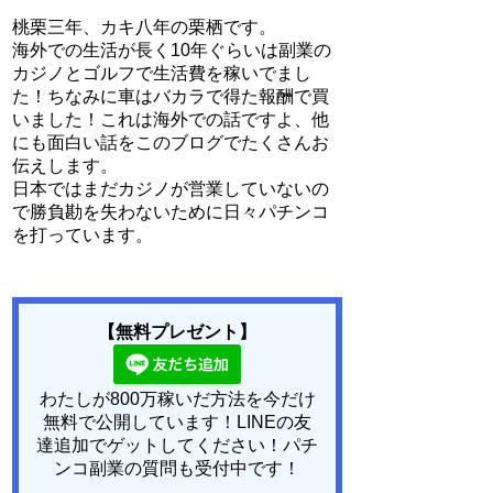
桃栗三年、カキ八年の栗栖です。
海外での生活が長く10年ぐらいは副業の
カジノとゴルフで生活費を稼いでまし
た！ちなみに車はバカラで得た報酬で買
いました！これは海外での話ですよ、他
にも面白い話をこのブログでたくさんお
伝えします。
日本ではまだカジノが営業していないの
で勝負勘を失わないために日々パチンコ
を打っています。
【無料プレゼント】
わたしが800万稼いだ方法を今だけ
無料で公開しています！LINEの友
達追加でゲットしてください！パチ
ンコ副業の質問も受付中です！