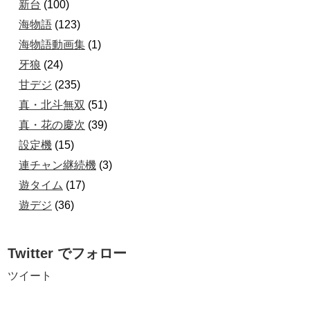
新台
(100)
海物語
(123)
海物語動画集
(1)
牙狼
(24)
甘デジ
(235)
真・北斗無双
(51)
真・花の慶次
(39)
設定機
(15)
連チャン継続機
(3)
遊タイム
(17)
遊デジ
(36)
Twitter でフォロー
ツイート