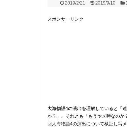
2019/2/21
2019/9/10
スポンサーリンク
大海物語4の演出を理解していると「
か？」、それとも「もうヤメ時なのか
回大海物語4の演出について検証し写