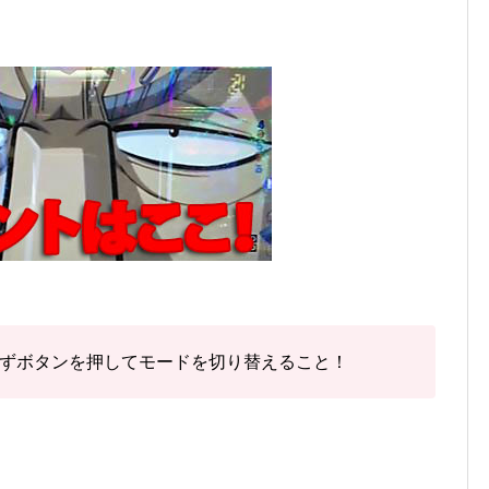
ずボタンを押してモードを切り替えること！