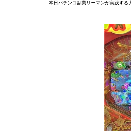
本日パチンコ副業リーマンが実践する