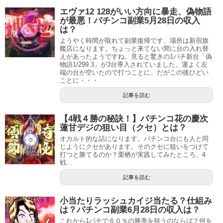
エヴァ12 128がいい方向に暴走、偽物語
が最悪！パチンコ副業5月28日の収入
は？
ようやく時間が取れて副業復帰です、場所は新宿旗
艦店になります。ちょっと来てない間に台の入れ替
えがあったようですね。見ると驚きの1パチ新台「偽
物語1/299.3」が3台導入されていました。運よく左
端の台が空いたので打つことに、だがこの後ひどい
ことに・・・
記事を読む
【4戦４勝の秘訣！】パチンコ花の慶次
蓮甘デジの狙い目（クセ）とは？
オカルト的な話になります。パチンコ台にも人と同
じようにクセがあります。そのクセに狙いをつけて
打つと勝てるのか？栗栖が実践してみたところ、4
戦...
記事を読む
小当たりラッシュカイジ当たる？仕組み
は？パチンコ副業6月28日の収入は？
これから1パチで６０％の勝率を狙うのならば？何を