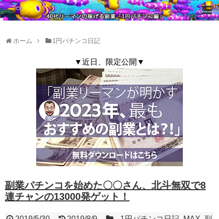
ホーム
1円パチンコ日記
▼近日、限定公開▼
副業パチンコを始めた〇〇さん、北斗無双で8
連チャンの13000発ゲット！
2019/5/30
2019/8/9
1円パチンコ日記
,
MAX
,
副