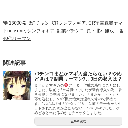
13000発
,
8連チャン
,
CRシンフォギア
,
CR宇宙戦艦ヤマ
トonly one
,
シンフォギア
,
副業パチンコ
,
真・北斗無双
40代リーマン
関連記事
パチンコまどかマギカ当たらない？やめ
どきは？副業リーマン7月3日の収入は？
まどか☆マギカの
データー作成の為打つことにし
ました。以前は2台稼働中でしたが新台導入の為、場
所移動と台削減になりました。「またか・・・」と
落ち込むも、MAX機の増大は流れですので諦めま
す。1台のみのまどか☆マギカ、以前のデータをリセ
ットされたためか当たらないドハマリ中でした。や
めどきと当たるのかをチェックしました。
記事を読む