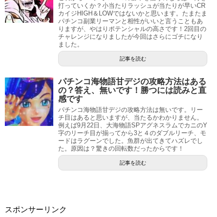
打っていくか？小当たりラッシュが当たりが早いCR
カイジHIGH＆LOWではないかと思います。たまたま
パチンコ副業リーマンと相性がいいと言うこともあ
りますが、やはりポテンシャルの高さです！2回目の
チャレンジになりましたが今回はさらにゴチになり
ました。
記事を読む
パチンコ海物語甘デジの攻略方法はある
の？答え、無いです！勝つには読みと直
感です
パチンコ海物語甘デジの攻略方法は無いです。リー
チ目はあると思いますが、当たるかわかりません。
例えば9月22日、大海物語SPアグネスラムでカニのY
字のリーチ目が揃ってから3と４のダブルリーチ、モ
ードはラグーンでした。魚群が出てきてハズレでし
た。原因は？驚きの回転数だったからです！
記事を読む
スポンサーリンク