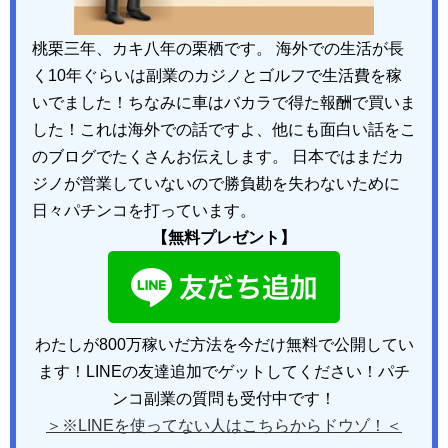
桃栗三年、カキ八年の栗栖です。 海外での生活が長
く10年ぐらいは副業のカジノとゴルフで生活費を稼
いでました！ちなみに車はバカラで得た報酬で買いま
した！これは海外での話ですよ、他にも面白い話をこ
のブログでたくさんお伝えします。 日本ではまだカ
ジノが営業していないので勝負勘を失わないために
日々パチンコを打っています。
【無料プレゼント】
わたしが800万稼いだ方法を今だけ無料で公開してい
ます！LINEの友達追加でゲットしてください！パチ
ンコ副業の質問も受付中です！
＞※LINEを使ってない人はこちらからドウゾ！＜