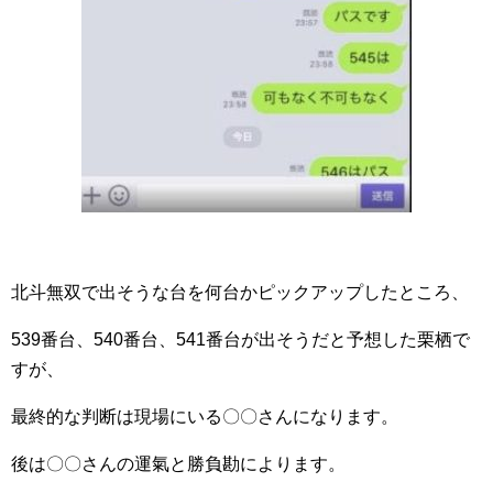
北斗無双で出そうな台を何台かピックアップしたところ、
539番台、540番台、541番台が出そうだと予想した栗栖で
すが、
最終的な判断は現場にいる〇〇さんになります。
後は〇〇さんの運氣と勝負勘によります。