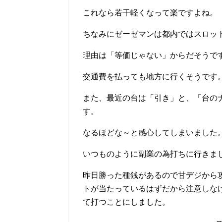
これなら若干軽くなって楽ですよね。
ちなみにゼーゼマンは都内ではスロッ
理由は「等価じゃない」からだそうで
交通費を払っても地方に行くそうです
また、最近の台は「引き」と、「台の
す。
なるほどな～と感心してしまいました
いつものように副業の為打ちに行きま
昨日勝った種銭があるので甘デジから
トが当たっているはずだから注意しなけ
て打つことにしました。