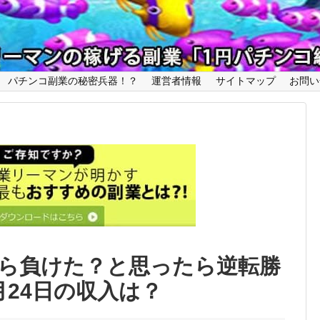
パチンコ副業の秘密兵器！？
運営者情報
サイトマップ
お問い
ら負けた？と思ったら逆転勝
月24日の収入は？