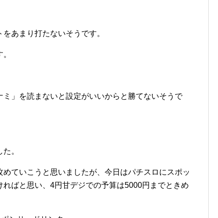
トをあまり打たないそうです。
す。
。
ナミ」を読まないと設定がいいからと勝てないそうで
。
した。
攻めていこうと思いましたが、今日はパチスロにスポッ
ればと思い、4円甘デジでの予算は5000円までときめ