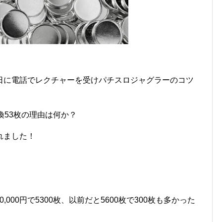
日に電話でレクチャーを受けパチスロジャグラーのコツ
換53枚の理由は何か？
れました！
100,000円で5300枚、以前だと5600枚で300枚も多かった