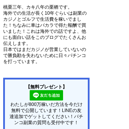
桃栗三年、カキ八年の栗栖です。
海外での生活が長く10年ぐらいは副業の
カジノとゴルフで生活費を稼いでまし
た！ちなみに車はバカラで得た報酬で買
いました！これは海外での話ですよ、他
にも面白い話をこのブログでたくさんお
伝えします。
日本ではまだカジノが営業していないの
で勝負勘を失わないために日々パチンコ
を打っています。
【無料プレゼント】
わたしが800万稼いだ方法を今だけ
無料で公開しています！LINEの友
達追加でゲットしてください！パチ
ンコ副業の質問も受付中です！