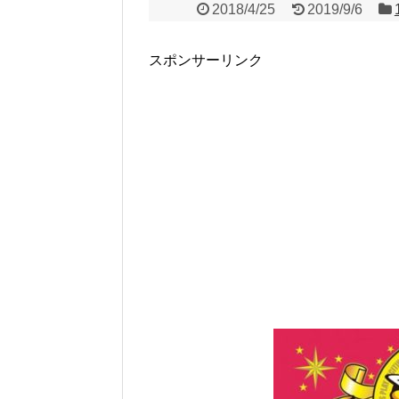
2018/4/25
2019/9/6
スポンサーリンク