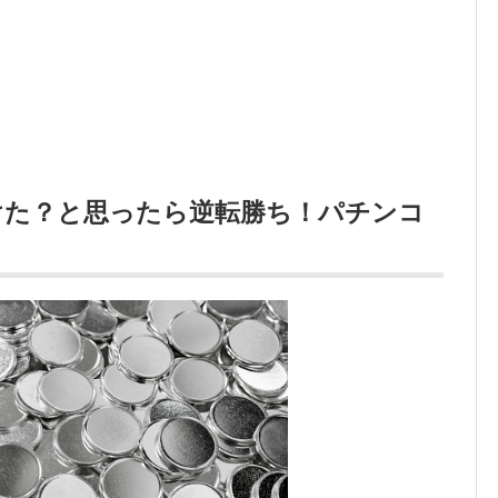
けた？と思ったら逆転勝ち！パチンコ