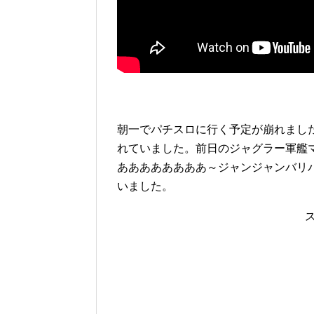
朝一でパチスロに行く予定が崩れました・
れていました。前日のジャグラー軍艦
ああああああああ～ジャンジャンバリ
いました。