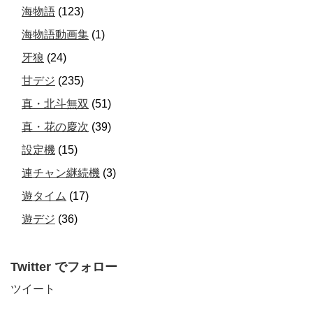
海物語
(123)
海物語動画集
(1)
牙狼
(24)
甘デジ
(235)
真・北斗無双
(51)
真・花の慶次
(39)
設定機
(15)
連チャン継続機
(3)
遊タイム
(17)
遊デジ
(36)
Twitter でフォロー
ツイート