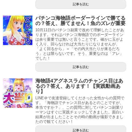
記事を読む
パチンコ海物語ボーダーラインで勝てる
の？答え、勝てません！魚のズレが重要
10月11日のパチンコ副業で改めて理解したことがあ
ります。それはパチンコ海物語でのボーダーライン
は余り重要では無いと言うことです。確かに玉がよ
く入り、回らなければ大当たりになりませんが、
「よく回るから」＝「その内大当たりが来るだろ
う」とは限らないです。そう、重要なのは「アレ」
でした！
記事を読む
海物語4アグネスラムのチャンス目はあ
るの？答え、あります！【実践動画あ
り】
LINE＠で友達登録してくださった女性からの質問で
す。「海物語でチャンス目があるとのことですが、
本当ですか？」、この質問に対してパチンコ副業リ
ーマンはすぐに実践チェックしてきました。面白い
結果が出ましたこととその時の動画が撮影できまし
たので観てください！
記事を読む