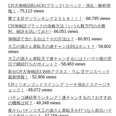
CR大海物語BLACK(ブラック) スペック・演出・解析情
報！
- 75,112 views
勝てる甘デジランキング２０１８！！！
- 68,795 views
CR海物語ブラックの攻略方法！いつも数万円の大勝
利、秘訣を訊いてみた!
- 66,051 views
海物語で当たる台は？その方法は？
- 60,951 views
大工の源さん韋駄天の連チャン法則はホント？
- 59,802
views
大工の源さん韋駄天で連チャンするには？ハマり後の翌
日で継続打ちがポイント？
- 58,483 views
新台CR大海物語3 Withアグネス・ラム 甘デジスペック
最新情報！
- 52,906 views
CRミリオンゴッドライジング リーチ演出とステージチ
ェック！
- 49,072 views
パチンコ継続率ランキング！連チャンするの？おすすめ
の機種は何？
- 48,348 views
夜からパチンコ大工の源さん韋駄天を打つなら前日ハマ
り？当日ハマり？
- 47,158 views