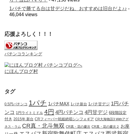
1パチで勝てる台は甘デジだね、おすすめは旧台だよ♪♪
-
46,044 views
応援よろしく！！！
パチンコランキング
にほんブログ村
タグ
1パチ
1円パチ
1パチMAX
1パチ甘デジ
0.5円パチンコ
1パチ新台
4円
ンコ
4円パチンコ
4円甘デジ
1円ライトミドル
6段階設定
付き
2015年 新台
CRフィーバー戦姫絶唱シンフォギア
CR大海物語3 Withアグ
CR真・北斗無双
お座
ネス・ラム
CR真・花の慶次
CR真・花の慶次２
エスパス新宿歌舞伎町店
エスパス西武新宿
り一発