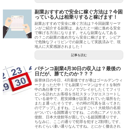
副業おすすめで安全に稼ぐ方法は？今困
っている人は相乗りすると稼げます！
副業おすすめで安全に稼ぐ方法は？今回副業リーマ
ンがご紹介する副業は、あなたと一緒に進める安全
で稼げる方法になります。そんな副業なんてある
の？この副業の進め方なら安全に稼げます。シビア
で危険なフィリピンでの副業として実践済みで、現
地人に大変感謝されました！
記事を読む
パチンコ副業4月30日の収入は？最後の
日だが、勝てたのか？？？
振替休日の今日、4月最後ですが巷はゴールデンウィ
ークまっただ中！でも副業リーマンはサイトを制作
中の為仕事です。カジノでプレイがしたくてフィリ
ピンを訪れたお客様を当社スタッフがエスコートし
ている途中で、慰安婦像が設置されていた場所をた
またま通ったそうです。その時の写真を送ってきた
のでアップしますね。こレはすごい！大統領の名前
がついている国際通りですね、この先にアメリカ大
使館、日本大使館等が面している超国際通りです。
ちなみに、ここの通りで犯罪を犯すと2割増しです、
それぐらい凄い通りなんですね。とにかく撤去され