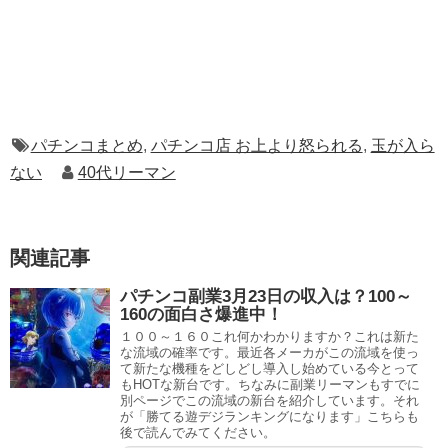
パチンコまとめ
,
パチンコ店 お上より怒られる
,
玉が入ら
ない
40代リーマン
関連記事
パチンコ副業3月23日の収入は？100～
160の面白さ爆進中！
１００～１６０これ何かわかりますか？これは新た
な流域の確率です。最近各メーカがこの流域を使っ
て新たな機種をどしどし導入し始めている今とって
もHOTな新台です。ちなみに副業リーマンもすでに
別ページでこの流域の新台を紹介しています。それ
が「勝てる遊デジランキングになります」こちらも
後で読んでみてください。