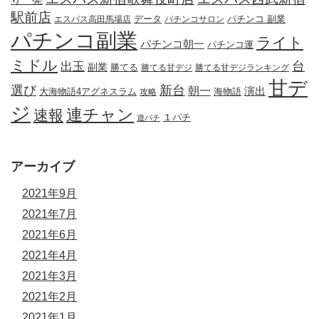
駅前店
データ
エスパス高田馬場店
パチンコサロン
パチンコ 副業
パチンコ副業
ライト
パチンコ朝一
パチンコ運
ミドル
出玉
台
副業
勝てる
勝てる甘デジ
勝てる甘デジランキング
甘デ
新台
選び
朝一
演出
大海物語4アグネスラム
攻略
海物語
ジ
連チャン
速報
１パチ
遊パチ
アーカイブ
2021年9月
2021年7月
2021年6月
2021年4月
2021年3月
2021年2月
2021年1月