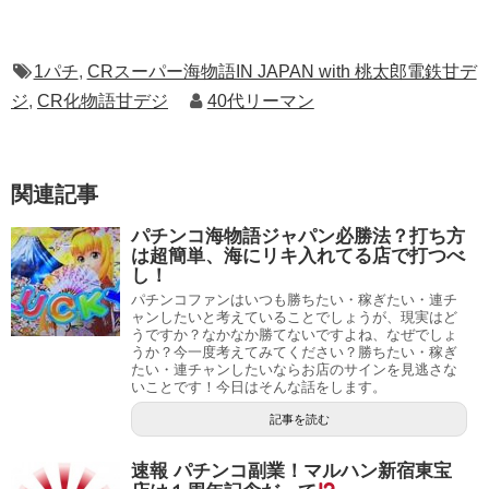
1パチ
,
CRスーパー海物語IN JAPAN with 桃太郎電鉄甘デ
ジ
,
CR化物語甘デジ
40代リーマン
関連記事
パチンコ海物語ジャパン必勝法？打ち方
は超簡単、海にリキ入れてる店で打つべ
し！
パチンコファンはいつも勝ちたい・稼ぎたい・連チ
ャンしたいと考えていることでしょうが、現実はど
うですか？なかなか勝てないですよね、なぜでしょ
うか？今一度考えてみてください？勝ちたい・稼ぎ
たい・連チャンしたいならお店のサインを見逃さな
いことです！今日はそんな話をします。
記事を読む
速報 パチンコ副業！マルハン新宿東宝