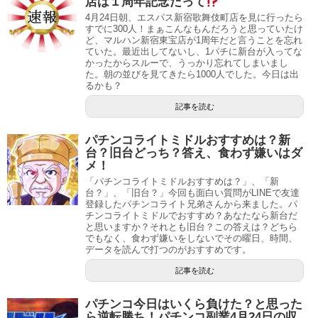
店は１周年記念だって
4月24日朝、エスパス新宿歌舞伎町店を見に行ったら
すでに300人！まぁこんなもんだろうと思っていたけ
ど、マルハン新宿東宝店が1周年だと言うことを忘れ
ていた。最近出してないし、1パチに新台が入ってな
かったからスルーで、うっかり忘れてしまいまし
た。朝の並びを見てきたら1000人でした。今日は出
るかも？
記事を読む
パチンコライトミドルおすすめは？新
台？旧台どっち？答え、食わず嫌いはダ
メ！
「パチンコライトミドルおすすめは？」、「新
台？」、「旧台？」今回も面白い質問がLINEで友達
登録したパチンコライト兄弟さんから来ました。パ
チンコライトミドルでおすすめ？あなたなら新台だ
と思いますか？それとも旧台？この答えは？どちら
でもなく、食わず嫌いをしないでその曜日、時間、
データを読んで打つのがおすすめです。
記事を読む
パチンコ今日はいくら負けた？と思った
ら逆転勝ち！パチンコ副業4月24日の収