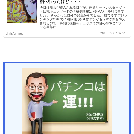
宿へ行ったけど・・・
今日は新台が導入される日だが、副業リーマンのターゲッ
トは桃キュンソードの「桃剣斬鬼1パチMAX」を打つ事で
した。 きっかけは自分の発言からでした。 勝てる甘デジラ
ンキング2018でCR桃剣斬鬼GL甘デジがもうすぐ新台導入
されるので、事前に機種をチェックその台の特徴とパター
ンを実際に
2018-02-07 02:21
chrisfun.net