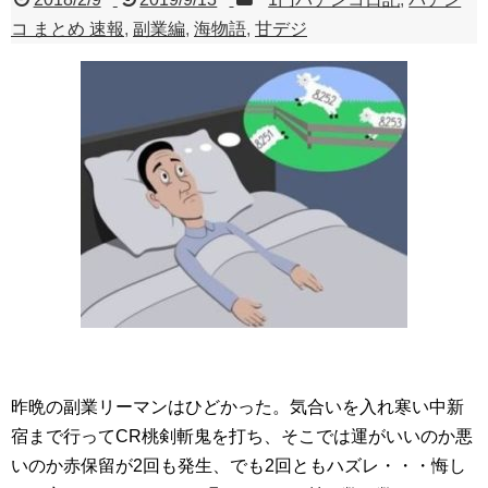
コ まとめ 速報
,
副業編
,
海物語
,
甘デジ
昨晩の副業リーマンはひどかった。気合いを入れ寒い中新
宿まで行ってCR桃剣斬鬼を打ち、そこでは運がいいのか悪
いのか赤保留が2回も発生、でも2回ともハズレ・・・悔し