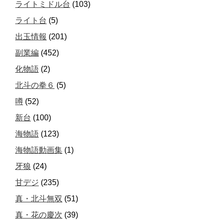
ライトミドル台
(103)
ライト台
(5)
出玉情報
(201)
副業編
(452)
化物語
(2)
北斗の拳６
(5)
噂
(52)
新台
(100)
海物語
(123)
海物語動画集
(1)
牙狼
(24)
甘デジ
(235)
真・北斗無双
(51)
真・花の慶次
(39)