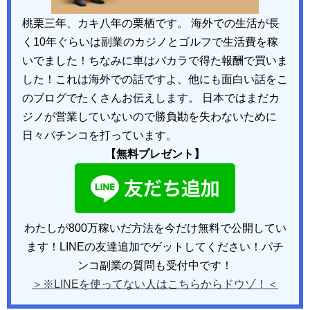
桃栗三年、カキ八年の栗栖です。 海外での生活が長
く10年ぐらいは副業のカジノとゴルフで生活費を稼
いでました！ちなみに車はバカラで得た報酬で買いま
した！これは海外での話ですよ、他にも面白い話をこ
のブログでたくさんお伝えします。 日本ではまだカ
ジノが営業していないので勝負勘を失わないために
日々パチンコを打っています。
【無料プレゼント】
わたしが800万稼いだ方法を今だけ無料で公開してい
ます！LINEの友達追加でゲットしてください！パチ
ンコ副業の質問も受付中です！
＞※LINEを使ってない人はこちらからドウゾ！＜