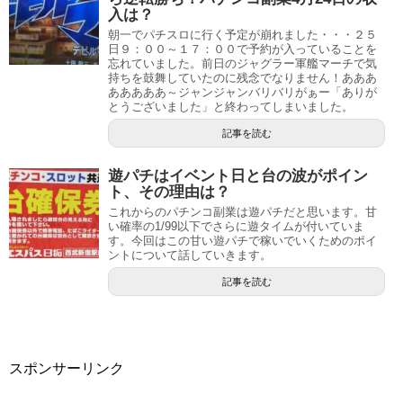
入は？
朝一でパチスロに行く予定が崩れました・・・２５
日９：００～１７：００で予約が入っていることを
忘れていました。前日のジャグラー軍艦マーチで気
持ちを鼓舞していたのに残念でなりません！あああ
あああああ～ジャンジャンバリバリがぁー「ありが
とうございました」と終わってしまいました。
記事を読む
遊パチはイベント日と台の波がポイン
ト、その理由は？
これからのパチンコ副業は遊パチだと思います。甘
い確率の1/99以下でさらに遊タイムが付いていま
す。今回はこの甘い遊パチで稼いでいくためのポイ
ントについて話していきます。
記事を読む
スポンサーリンク