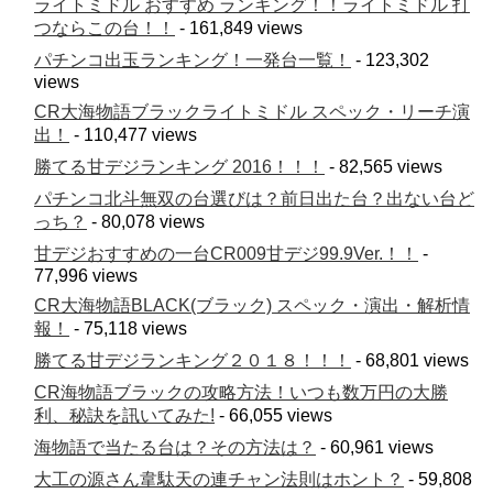
ライトミドル おすすめ ランキング！！ライトミドル 打
つならこの台！！
- 161,849 views
パチンコ出玉ランキング！一発台一覧！
- 123,302
views
CR大海物語ブラックライトミドル スペック・リーチ演
出！
- 110,477 views
勝てる甘デジランキング 2016！！！
- 82,565 views
パチンコ北斗無双の台選びは？前日出た台？出ない台ど
っち？
- 80,078 views
甘デジおすすめの一台CR009甘デジ99.9Ver.！！
-
77,996 views
CR大海物語BLACK(ブラック) スペック・演出・解析情
報！
- 75,118 views
勝てる甘デジランキング２０１８！！！
- 68,801 views
CR海物語ブラックの攻略方法！いつも数万円の大勝
利、秘訣を訊いてみた!
- 66,055 views
海物語で当たる台は？その方法は？
- 60,961 views
大工の源さん韋駄天の連チャン法則はホント？
- 59,808