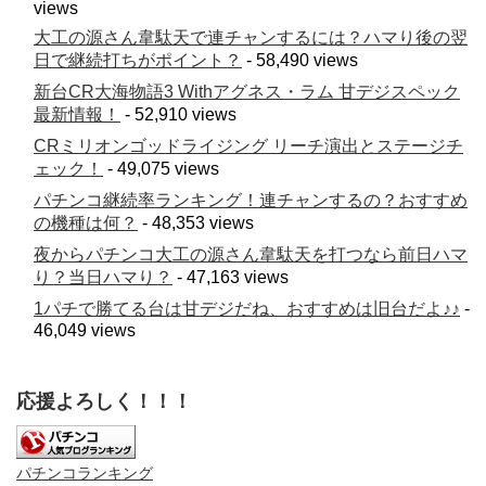
views
大工の源さん韋駄天で連チャンするには？ハマり後の翌
日で継続打ちがポイント？
- 58,490 views
新台CR大海物語3 Withアグネス・ラム 甘デジスペック
最新情報！
- 52,910 views
CRミリオンゴッドライジング リーチ演出とステージチ
ェック！
- 49,075 views
パチンコ継続率ランキング！連チャンするの？おすすめ
の機種は何？
- 48,353 views
夜からパチンコ大工の源さん韋駄天を打つなら前日ハマ
り？当日ハマり？
- 47,163 views
1パチで勝てる台は甘デジだね、おすすめは旧台だよ♪♪
-
46,049 views
応援よろしく！！！
パチンコランキング