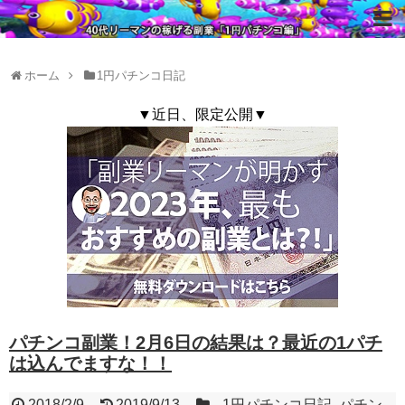
ホーム
1円パチンコ日記
▼近日、限定公開▼
パチンコ副業！2月6日の結果は？最近の1パチ
は込んでますな！！
2018/2/9
2019/9/13
1円パチンコ日記
,
パチン