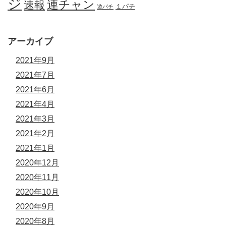
ジ
連チャン
速報
１パチ
遊パチ
アーカイブ
2021年9月
2021年7月
2021年6月
2021年4月
2021年3月
2021年2月
2021年1月
2020年12月
2020年11月
2020年10月
2020年9月
2020年8月