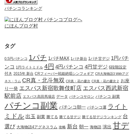
パチンコランキング
にほんブログ村
タグ
1パチ
1円パチ
1パチMAX
1パチ甘デジ
0.5円パチンコ
1パチ新台
4円
ンコ
4円パチンコ
4円甘デジ
1円ライトミドル
6段階設定
付き
2015年 新台
CRフィーバー戦姫絶唱シンフォギア
CR大海物語3 Withアグ
CR真・北斗無双
お座
ネス・ラム
CR真・花の慶次
CR真・花の慶次２
エスパス新宿歌舞伎町店
エスパス西武新宿
り一発
駅前店
データ
エスパス高田馬場店
パチンコサロン
パチンコ 副業
パチンコ副業
ライト
パチンコ朝一
パチンコ運
ミドル
出玉
台
副業
勝てる
勝てる甘デジ
勝てる甘デジランキング
甘デ
新台
選び
朝一
演出
大海物語4アグネスラム
攻略
海物語