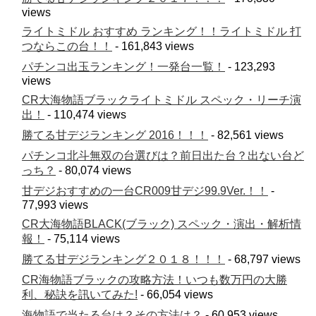
views
ライトミドル おすすめ ランキング！！ライトミドル 打
つならこの台！！
- 161,843 views
パチンコ出玉ランキング！一発台一覧！
- 123,293
views
CR大海物語ブラックライトミドル スペック・リーチ演
出！
- 110,474 views
勝てる甘デジランキング 2016！！！
- 82,561 views
パチンコ北斗無双の台選びは？前日出た台？出ない台ど
っち？
- 80,074 views
甘デジおすすめの一台CR009甘デジ99.9Ver.！！
-
77,993 views
CR大海物語BLACK(ブラック) スペック・演出・解析情
報！
- 75,114 views
勝てる甘デジランキング２０１８！！！
- 68,797 views
CR海物語ブラックの攻略方法！いつも数万円の大勝
利、秘訣を訊いてみた!
- 66,054 views
海物語で当たる台は？その方法は？
- 60,953 views