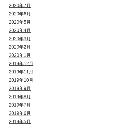
2020年7月
2020年6月
2020年5月
2020年4月
2020年3月
2020年2月
2020年1月
2019年12月
2019年11月
2019年10月
2019年9月
2019年8月
2019年7月
2019年6月
2019年5月