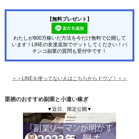
【無料プレゼント】
わたしが800万稼いだ方法を今だけ無料で公開して
います！LINEの友達追加でゲットしてください！パ
チンコ副業の質問も受付中です！
＞＞LINEを使ってない人はこちらからドウゾ！＜＜
栗栖のおすすめ副業と小遣い稼ぎ
▼近日、限定公開▼