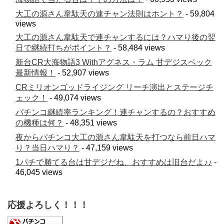
大工の源さん韋駄天の連チャン法則はホント？
- 59,804
views
大工の源さん韋駄天で連チャンするには？ハマり後の翌
日で継続打ちがポイント？
- 58,484 views
新台CR大海物語3 Withアグネス・ラム 甘デジスペック
最新情報！
- 52,907 views
CRミリオンゴッドライジング リーチ演出とステージチ
ェック！
- 49,074 views
パチンコ継続率ランキング！連チャンするの？おすすめ
の機種は何？
- 48,351 views
夜からパチンコ大工の源さん韋駄天を打つなら前日ハマ
り？当日ハマり？
- 47,159 views
1パチで勝てる台は甘デジだね、おすすめは旧台だよ♪♪
-
46,045 views
応援よろしく！！！