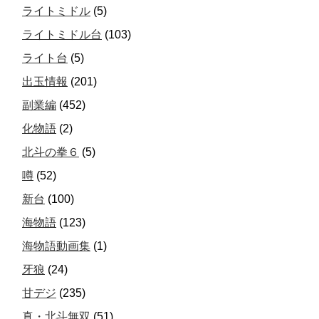
ライトミドル
(5)
ライトミドル台
(103)
ライト台
(5)
出玉情報
(201)
副業編
(452)
化物語
(2)
北斗の拳６
(5)
噂
(52)
新台
(100)
海物語
(123)
海物語動画集
(1)
牙狼
(24)
甘デジ
(235)
真・北斗無双
(51)