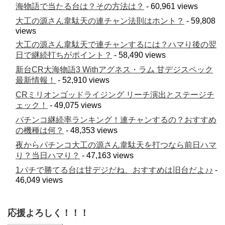
海物語で当たる台は？その方法は？
- 60,961 views
大工の源さん韋駄天の連チャン法則はホント？
- 59,808
views
大工の源さん韋駄天で連チャンするには？ハマり後の翌
日で継続打ちがポイント？
- 58,490 views
新台CR大海物語3 Withアグネス・ラム 甘デジスペック
最新情報！
- 52,910 views
CRミリオンゴッドライジング リーチ演出とステージチ
ェック！
- 49,075 views
パチンコ継続率ランキング！連チャンするの？おすすめ
の機種は何？
- 48,353 views
夜からパチンコ大工の源さん韋駄天を打つなら前日ハマ
り？当日ハマり？
- 47,163 views
1パチで勝てる台は甘デジだね、おすすめは旧台だよ♪♪
-
46,049 views
応援よろしく！！！