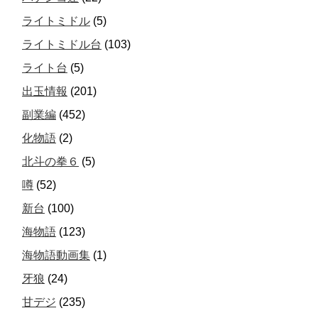
ライトミドル
(5)
ライトミドル台
(103)
ライト台
(5)
出玉情報
(201)
副業編
(452)
化物語
(2)
北斗の拳６
(5)
噂
(52)
新台
(100)
海物語
(123)
海物語動画集
(1)
牙狼
(24)
甘デジ
(235)