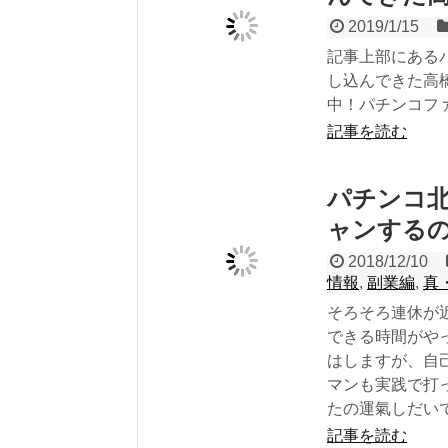
2019/1/15
記事上部にある
し込んできた高
中！パチンコフ
記事を読む
パチンコ
ャンする
2018/12/10
情報
,
副業編
,
真
そろそろ連休が
できる時間がや
はしますが、自
マンも実践で打
たの運氣しだい
記事を読む