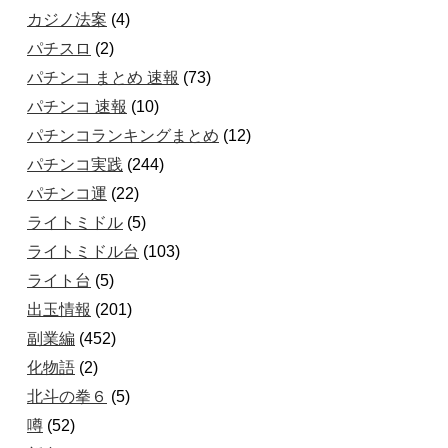
カジノ法案
(4)
パチスロ
(2)
パチンコ まとめ 速報
(73)
パチンコ 速報
(10)
パチンコランキングまとめ
(12)
パチンコ実践
(244)
パチンコ運
(22)
ライトミドル
(5)
ライトミドル台
(103)
ライト台
(5)
出玉情報
(201)
副業編
(452)
化物語
(2)
北斗の拳６
(5)
噂
(52)