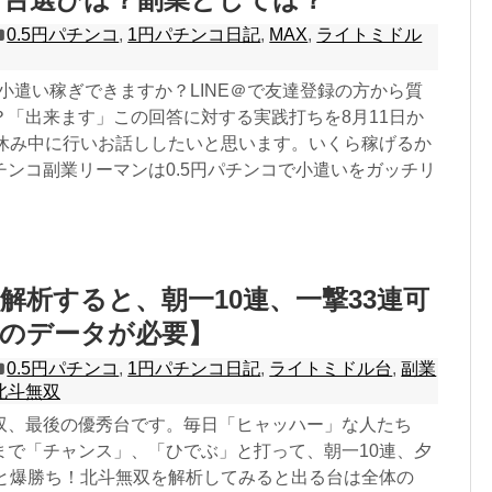
0.5円パチンコ
,
1円パチンコ日記
,
MAX
,
ライトミドル
で小遣い稼ぎできますか？LINE＠で友達登録の方から質
？「出来ます」この回答に対する実践打ちを8月11日か
盆休み中に行いお話ししたいと思います。いくら稼げるか
チンコ副業リーマンは0.5円パチンコで小遣いをガッチリ
解析すると、朝一10連、一撃33連可
日のデータが必要】
0.5円パチンコ
,
1円パチンコ日記
,
ライトミドル台
,
副業
北斗無双
双、最後の優秀台です。毎日「ヒャッハー」な人たち
まで「チャンス」、「ひでぶ」と打って、朝一10連、夕
連と爆勝ち！北斗無双を解析してみると出る台は全体の