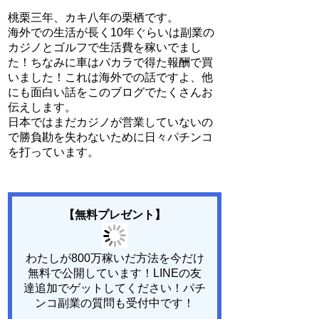
桃栗三年、カキ八年の栗栖です。
海外での生活が長く10年ぐらいは副業の
カジノとゴルフで生活費を稼いでまし
た！ちなみに車はバカラで得た報酬で買
いました！これは海外での話ですよ、他
にも面白い話をこのブログでたくさんお
伝えします。
日本ではまだカジノが営業していないの
で勝負勘を失わないために日々パチンコ
を打っています。
【無料プレゼント】
わたしが800万稼いだ方法を今だけ
無料で公開しています！LINEの友
達追加でゲットしてください！パチ
ンコ副業の質問も受付中です！