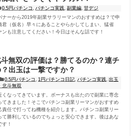
0.5円パチンコ
,
パチンコ実践
,
副業編
,
甘デジ
バナーから2019年副業サラリーマンのおすすめは？で申
橋君（仮名）早々にあることやらかしてしまい、猛省
ァンも注意してください！今日はそんな話です！
北斗無双の評価は？勝てるのか？連チ
の？出玉は一撃ですか？
0.5円パチンコ
,
1円パチンコ日記
,
パチンコ実践
,
出玉
・北斗無双
近くなってきています。ボーナスも出たので副業に専念
ってきました！そこでパチンコ副業リーマンがおすすめ
己責任で打ってね機種を紹介します。パチンコ副業リー
って勝利しているのでちょっと安心できます。後はあな
です！