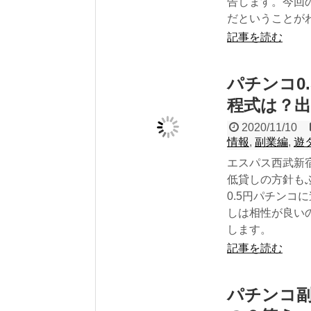
告します。今回
だということが
記事を読む
パチンコ0
程式は？
2020/11/10
情報
,
副業編
,
遊
エスパス西武新宿
低貸しの方針も
0.5円パチン
しは相性が良い
します。
記事を読む
パチンコ