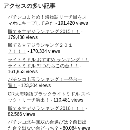
アクセスの多い記事
パチンコまとめ！海物語リーチ目をス
マホにキープしてみた
- 191,420 views
勝てる甘デジランキング 2015！！
-
179,438 views
勝てる甘デジランキング２０１
７！！！
- 170,334 views
ライトミドル おすすめ ランキング！！
ライトミドル 打つならこの台！！
-
161,853 views
パチンコ出玉ランキング！一発台一
覧！
- 123,304 views
CR大海物語ブラックライトミドル スペ
ック・リーチ演出！
- 110,481 views
勝てる甘デジランキング 2016！！！
-
82,566 views
パチンコ北斗無双の台選びは？前日出
た台？出ない台どっち？
- 80,084 views