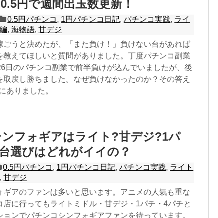
0.5円で週間出玉数更新！
0.5円パチンコ
,
1円パチンコ日記
,
パチンコ実践
,
ライ
編
,
海物語
,
甘デジ
稼ごうと決めたが、「また負け！」負けない台があれば
を教えてほしいと質問がありました。丁度パチンコ副業
月26日のパチンコ副業で前半負けが込んでいましたが、後
を取戻し勝ちました。なぜ負けなかったのか？その答え
コにありました。
ンフォギアはライト?甘デジ?1パ
?台選びはどれがイイの？
0.5円パチンコ
,
1円パチンコ日記
,
パチンコ実践
,
ライト
,
甘デジ
ォギアのファンは多いと思います。アニメの人氣も重な
コ店に行ってもライトミドル・甘デジ・1パチ・4パチと
ションでパチンコシンフォギアファンを待っています。