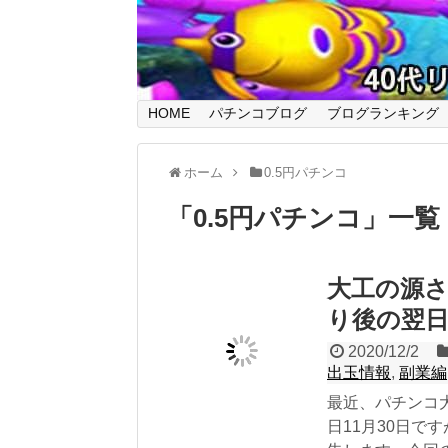
HOME
パチンコブログ
ブログランキング
ホーム
0.5円パチンコ
「
0.5円パチンコ
」
一覧
大工の源
り後の翌
2020/12/2
出玉情報
,
副業編
最近、パチンコ
日11月30日