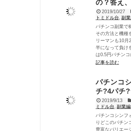
の？答え、
2019/10/27
トミドル台
,
副業
パチンコ副業で
その方法と機種
リーマンも10
半になって負け
は0.5円パチン
記事を読む
パチンコシ
チ?4パチ
2019/9/13
ミドル台
,
副業編
パチンコシンフ
りどこのパチン
豊富なバリエー