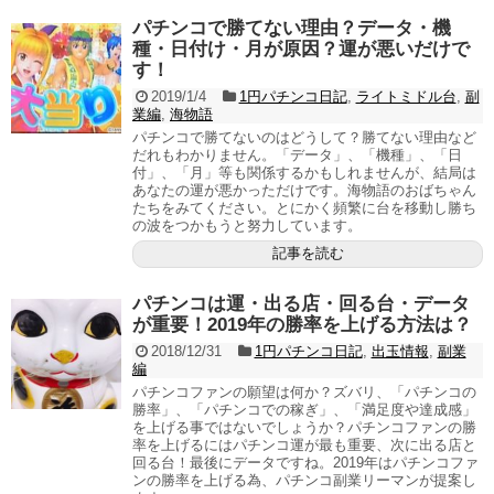
パチンコで勝てない理由？データ・機
種・日付け・月が原因？運が悪いだけで
す！
2019/1/4
1円パチンコ日記
,
ライトミドル台
,
副
業編
,
海物語
パチンコで勝てないのはどうして？勝てない理由など
だれもわかりません。「データ」、「機種」、「日
付」、「月」等も関係するかもしれませんが、結局は
あなたの運が悪かっただけです。海物語のおばちゃん
たちをみてください。とにかく頻繁に台を移動し勝ち
の波をつかもうと努力しています。
記事を読む
パチンコは運・出る店・回る台・データ
が重要！2019年の勝率を上げる方法は？
2018/12/31
1円パチンコ日記
,
出玉情報
,
副業
編
パチンコファンの願望は何か？ズバリ、「パチンコの
勝率」、「パチンコでの稼ぎ」、「満足度や達成感」
を上げる事ではないでしょうか？パチンコファンの勝
率を上げるにはパチンコ運が最も重要、次に出る店と
回る台！最後にデータですね。2019年はパチンコファ
ンの勝率を上げる為、パチンコ副業リーマンが提案し