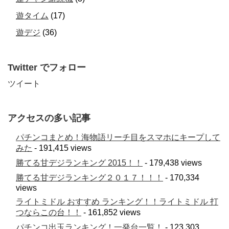
遊タイム
(17)
遊デジ
(36)
Twitter でフォロー
ツイート
アクセスの多い記事
パチンコまとめ！海物語リーチ目をスマホにキープして
みた
- 191,415 views
勝てる甘デジランキング 2015！！
- 179,438 views
勝てる甘デジランキング２０１７！！！
- 170,334
views
ライトミドル おすすめ ランキング！！ライトミドル 打
つならこの台！！
- 161,852 views
パチンコ出玉ランキング！一発台一覧！
- 123,303