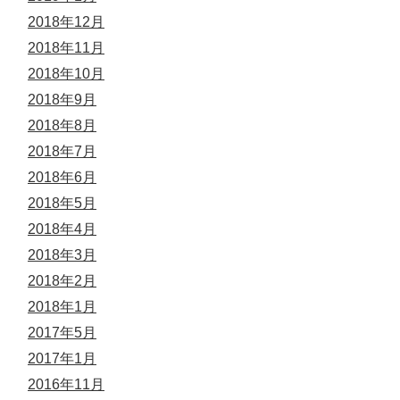
2018年12月
2018年11月
2018年10月
2018年9月
2018年8月
2018年7月
2018年6月
2018年5月
2018年4月
2018年3月
2018年2月
2018年1月
2017年5月
2017年1月
2016年11月