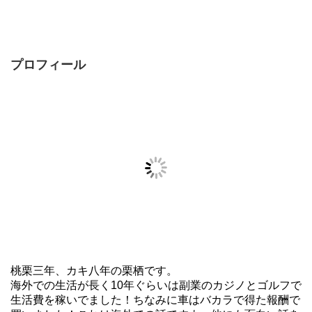
プロフィール
桃栗三年、カキ八年の栗栖です。
海外での生活が長く10年ぐらいは副業のカジノとゴルフで
生活費を稼いでました！ちなみに車はバカラで得た報酬で