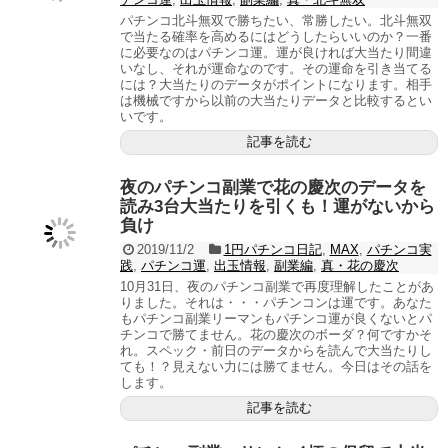
パチンコ北斗無双で勝ちたい、常勝したい。北斗無双
で当たる確率を高めるにはどうしたらいいのか？一番
に必要なのはパチンコ運。運が良ければ大当たり間違
いなし、それが運命なのです。その運命を引き当てる
には？大当たりのデータがポイントになります。相手
は機械ですから以前の大当たりデータと比較するとい
いです。
記事を読む
夜のパチンコ副業で花の慶次のデータを
読み3台大当たりを引くも！運がないから
負け
2019/11/2
1円パチンコ日記
,
MAX
,
パチンコ実
践
,
パチンコ運
,
出玉情報
,
副業編
,
真・花の慶次
10月31日、夜のパチンコ副業で再度理解したことがあ
りました。それは・・・パチンコンは運です。あなた
もパチンコ副業リーマンもパチンコ運が良くないとパ
チンコで勝てません。花の慶次のボーダ？何ですかそ
れ。スペック・前日のデータからを読んで大当たりし
ても！？見えない力には勝てません。今日はその話を
します。
記事を読む