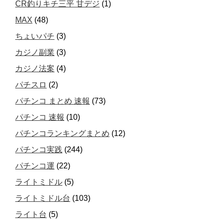
CR釣りキチ三平 甘デジ
(1)
MAX
(48)
ちょいパチ
(3)
カジノ副業
(3)
カジノ法案
(4)
パチスロ
(2)
パチンコ まとめ 速報
(73)
パチンコ 速報
(10)
パチンコランキングまとめ
(12)
パチンコ実践
(244)
パチンコ運
(22)
ライトミドル
(5)
ライトミドル台
(103)
ライト台
(5)