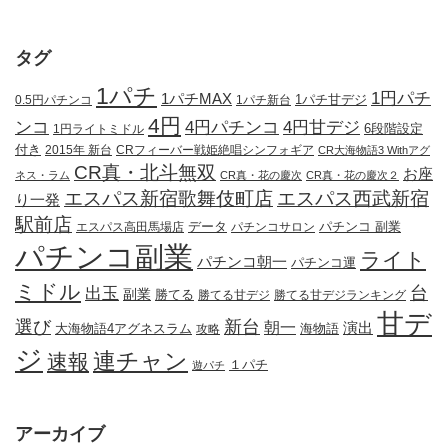
タグ
1パチ
1円パチ
1パチMAX
1パチ甘デジ
0.5円パチンコ
1パチ新台
4円
ンコ
4円パチンコ
4円甘デジ
1円ライトミドル
6段階設定
付き
2015年 新台
CRフィーバー戦姫絶唱シンフォギア
CR大海物語3 Withアグ
CR真・北斗無双
お座
ネス・ラム
CR真・花の慶次
CR真・花の慶次２
エスパス新宿歌舞伎町店
エスパス西武新宿
り一発
駅前店
データ
エスパス高田馬場店
パチンコサロン
パチンコ 副業
パチンコ副業
ライト
パチンコ朝一
パチンコ運
ミドル
出玉
台
副業
勝てる
勝てる甘デジ
勝てる甘デジランキング
甘デ
新台
選び
朝一
演出
大海物語4アグネスラム
攻略
海物語
ジ
連チャン
速報
１パチ
遊パチ
アーカイブ