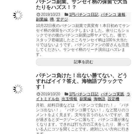
パチンコ副業、サンセイ柄の保留で大当
たりをハズス！？
2019/10/23
1円パチンコ日記
,
パチンコ 速報
,
副業編
,
噂
,
甘デジ
10月22日夜のパチンコ副業で異変有！本日初めてサン
セイ柄の保留をハズシテしまいました。余りにもショ
ックでその後のパチンコ副業は即ヤメでした。後で、
スタッフ君確認したところサンセイ柄は100％大当た
りではないようです。パチンコファンの皆さんも注意
してください。サンセイ柄のリーチ演出はハズレま
す。
記事を読む
パチンコ負けた！出ない勝てない、どう
すればイイ？答え、海物語ブラックで
す！
2019/10/20
1円パチンコ日記
,
パチンコ実践
,
ラ
イトミドル台
,
出玉情報
,
副業編
,
海物語
,
設定機
月初、給料日後などは「パチンコで負けた！」「パチ
ンコ出ない！」「パチンコ勝てない！」など怒りのコ
メントをよく見ます。文句を言うのもいいですが、度
が過ぎるとダークゾーンに落ちて、パチンコ運が来な
くなります。できれば打ち方の工夫をしたり、勝って
いる人にコツを聞くことです。絶対にいい方向に行き
ます。