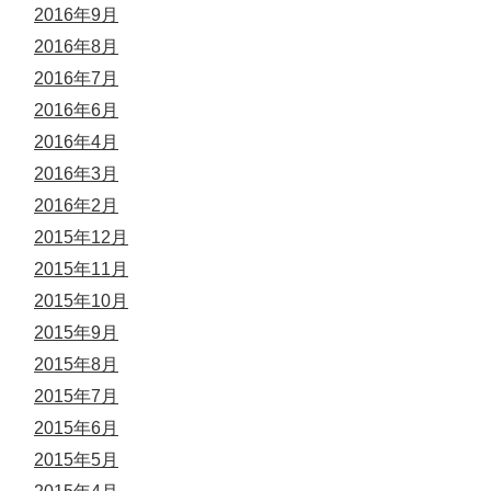
2016年9月
2016年8月
2016年7月
2016年6月
2016年4月
2016年3月
2016年2月
2015年12月
2015年11月
2015年10月
2015年9月
2015年8月
2015年7月
2015年6月
2015年5月